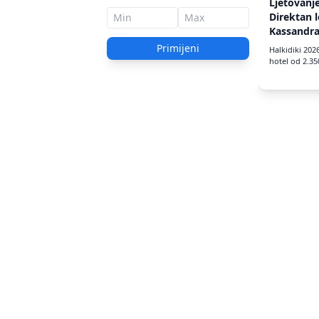
Ljetovanje
Direktan l
Kassandra
već od 2.
Primijeni
Halkidiki 2026
hotel od 2.3