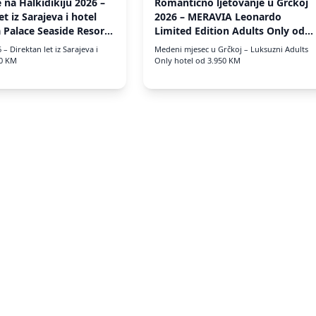
 na Halkidikiju 2026 –
Romantično ljetovanje u Grčkoj
et iz Sarajeva i hotel
2026 – MERAVIA Leonardo
 Palace Seaside Resort
Limited Edition Adults Only od
350 KM
3.950 KM
 – Direktan let iz Sarajeva i
Medeni mjesec u Grčkoj – Luksuzni Adults
50 KM
Only hotel od 3.950 KM