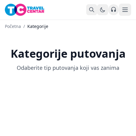
Kontaktir
Početna
/
Kategorije
Kategorije putovanja
Daleka putovanja
Evropska putovanja
Odaberite tip putovanja koji vas zanima
Grčka ljetovanje 2026
6 putovanja
Turska ljetovanje
4 putovanja
Grupna putovanja
2 putovanja
1 putovanja
1 putovanja