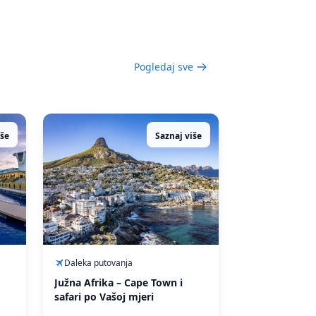
Pogledaj sve
iše
Saznaj više
Daleka putovanja
Južna Afrika – Cape Town i
safari po Vašoj mjeri