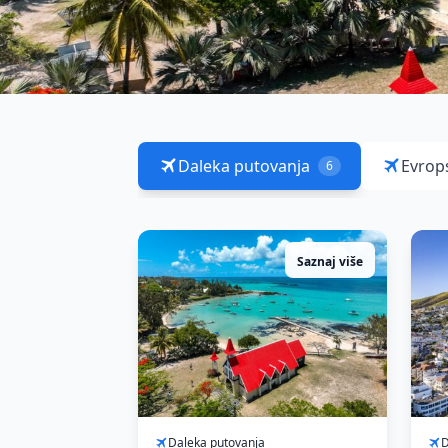
Daleka putovanja
Evrop
6
Saznaj više
Daleka putovanja
D