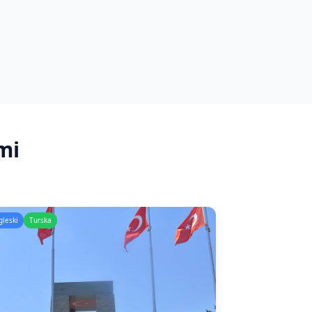
mi
gleski
Turska