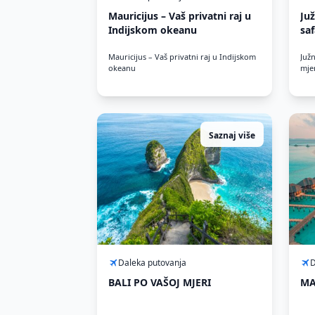
Mauricijus – Vaš privatni raj u
Juž
Indijskom okeanu
saf
Mauricijus – Vaš privatni raj u Indijskom
Južn
okeanu
mje
Saznaj više
Daleka putovanja
D
BALI PO VAŠOJ MJERI
MA