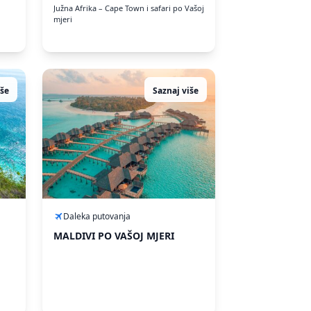
Južna Afrika – Cape Town i safari po Vašoj
mjeri
iše
Saznaj više
Daleka putovanja
MALDIVI PO VAŠOJ MJERI