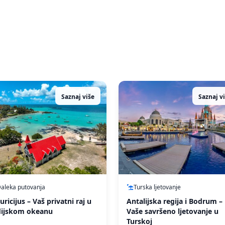
Saznaj više
Saznaj v
aleka putovanja
Turska ljetovanje
ricijus – Vaš privatni raj u
Antalijska regija i Bodrum –
dijskom okeanu
Vaše savršeno ljetovanje u
Turskoj