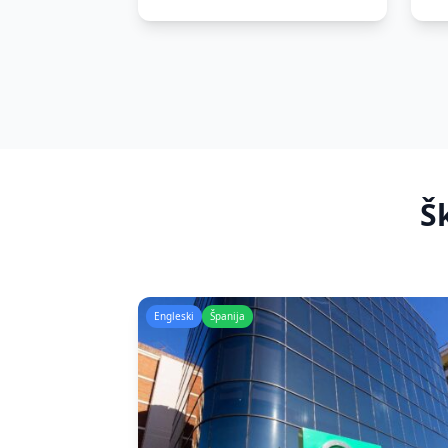
Š
Engleski
Španija