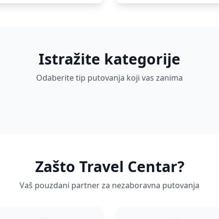
Istražite kategorije
Evropska putovanja
Odaberite tip putovanja koji vas zanima
Grupna putovanja
4 putovanja
2
1 putovanja
Zašto Travel Centar?
Vaš pouzdani partner za nezaboravna putovanja