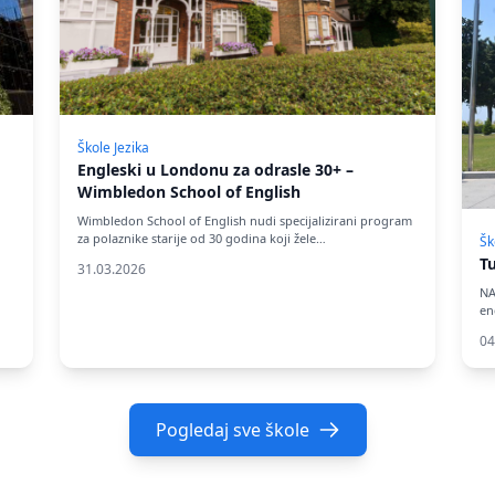
Škole Jezika
Engleski u Londonu za odrasle 30+ –
Wimbledon School of English
Wimbledon School of English nudi specijalizirani program
za polaznike starije od 30 godina koji žele…
Šk
T
31.03.2026
NA
en
gr
04
Pogledaj sve škole