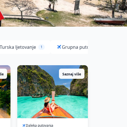
Turska ljetovanje
Grupna putovanja
1
1
iše
Saznaj više
Daleka putovanja