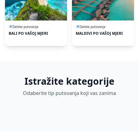
Daleka putovanja
Daleka putovanja
BALI PO VAŠOJ MJERI
MALDIVI PO VAŠOJ MJERI
Daleka
Evropska
Istražite kategorije
Grčka ljetovanje
Turska
putovanja
putovanja
Grupna
2026
ljetovanje
Odaberite tip putovanja koji vas zanima
putovanja
6 putovanja
4 putovanja
2 putovanja
1 putovanja
1 putovanja