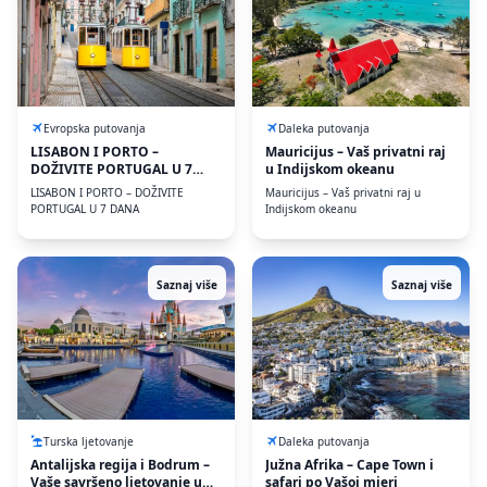
Evropska putovanja
Daleka putovanja
LISABON I PORTO –
Mauricijus – Vaš privatni raj
DOŽIVITE PORTUGAL U 7
u Indijskom okeanu
DANA
LISABON I PORTO – DOŽIVITE
Mauricijus – Vaš privatni raj u
PORTUGAL U 7 DANA
Indijskom okeanu
Saznaj više
Saznaj više
Turska ljetovanje
Daleka putovanja
Antalijska regija i Bodrum –
Južna Afrika – Cape Town i
Vaše savršeno ljetovanje u
safari po Vašoj mjeri