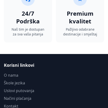
24/7
Premium
Podrška
kvalitet
Naš tim je dostupan
Pažljivo odabrane
za sva vaša pitanja
destinacije i smještaj
Korisni linkovi
O nama
Škole jezika
Uslovi putovanja
Načini plaćanja
Kontakt